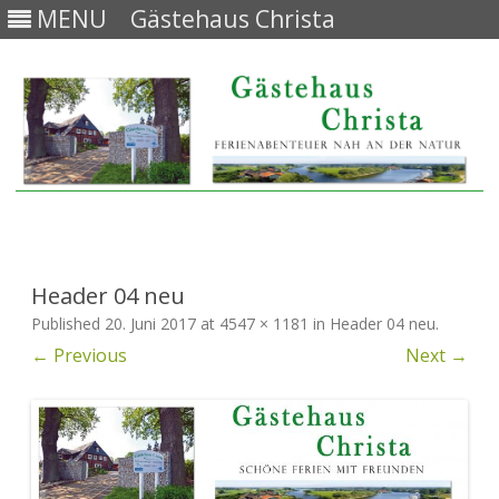
MENU
Gästehaus Christa
Skip
to
content
Header 04 neu
Published
20. Juni 2017
at
4547 × 1181
in
Header 04 neu
.
← Previous
Next →