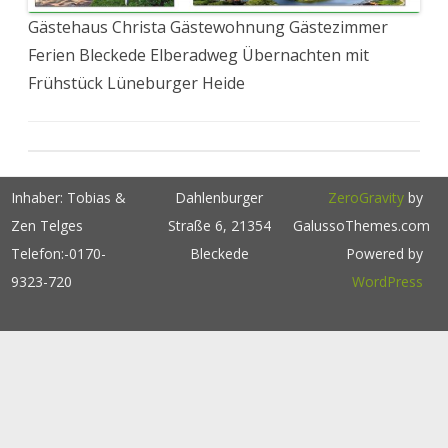
Gästehaus Christa Gästewohnung Gästezimmer
Ferien Bleckede Elberadweg Übernachten mit
Frühstück Lüneburger Heide
Inhaber: Tobias &
Dahlenburger
ZeroGravity
by
Zen Telges
Straße 6, 21354
GalussoThemes.com
Telefon:-0170-
Bleckede
Powered by
9323-720
WordPress