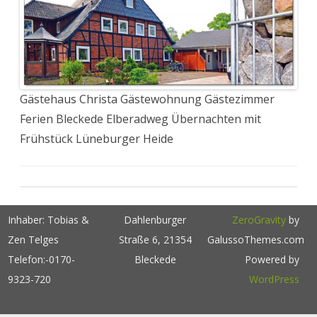
Gästehaus Christa Gästewohnung Gästezimmer
Ferien Bleckede Elberadweg Übernachten mit
Frühstück Lüneburger Heide
Inhaber: Tobias &
Dahlenburger
ZeroGravity
by
Zen Telges
Straße 6, 21354
GalussoThemes.com
Telefon:-0170-
Bleckede
Powered by
9323-720
WordPress