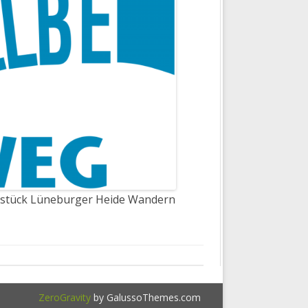
hstück Lüneburger Heide Wandern
ZeroGravity
by GalussoThemes.com